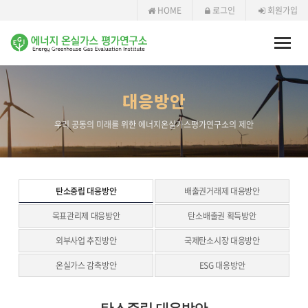
HOME
로그인
회원가입
Toggle
naviga
대응방안
우리 공동의 미래를 위한 에너지온실가스평가연구소의 제안
탄소중립 대응방안
배출권거래제 대응방안
목표관리제 대응방안
탄소배출권 획득방안
외부사업 추진방안
국제탄소시장 대응방안
온실가스 감축방안
ESG 대응방안